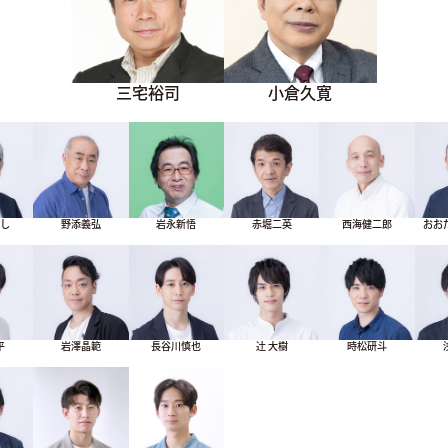
三宅裕司
小倉久寛
ろし
野添義弘
岩永新悟
赤堀二英
西海健二郎
おお
平
岩澤晶範
長谷川慎也
辻󠄀 大樹
時松研斗