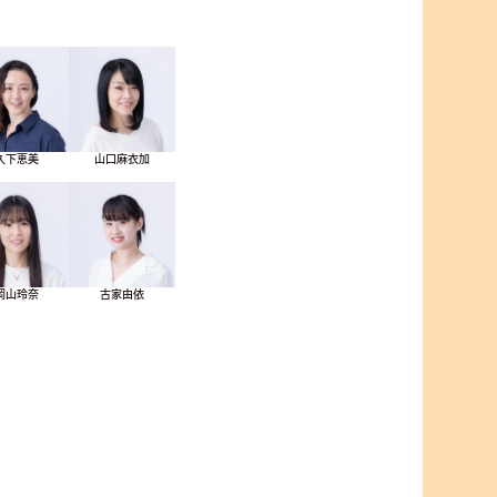
久下恵美
山口麻衣加
岡山玲奈
古家由依