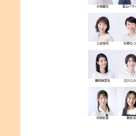
大城麗生
富山バラ
三谷悦代
杉野な
鎌田麻里名
立川ユ
村田彩夏
鶴田 