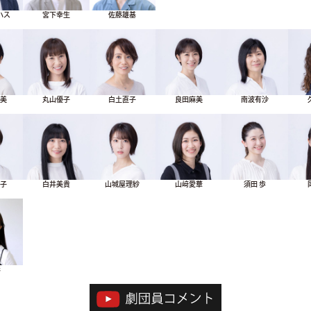
ハス
宮下幸生
佐藤雄基
つ美
丸山優子
白土直子
良田麻美
南波有沙
カ子
白井美貴
山城屋理紗
山﨑愛華
須田 歩
彩