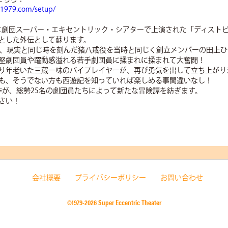
t1979.com/setup/
6年に劇団スーパー・エキセントリック・シアターで上演された「ディスト
とした外伝として蘇ります。
年、現実と同じ時を刻んだ猪八戒役を当時と同じく創立メンバーの田上
堅劇団員や躍動感溢れる若手劇団員に揉まれに揉まれて大奮闘！
り年老いた三蔵一味のバイプレイヤーが、再び勇気を出して立ち上がり
も、そうでない方も西遊記を知っていれば楽しめる事間違いなし！
名作が、総勢25名の劇団員たちによって新たな冒険譚を紡ぎます。
さい！
会社概要
プライバシーポリシー
お問い合わせ
©1979-2026 Super Eccentric Theater