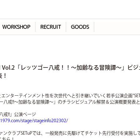
WORKSHOP
RECRUIT
GOODS
BORN Vol.2「レッツゴー八戒！！～加齢なる冒険譚～」ビ
表！
とエンターテインメント性を次世代へと引き継いでいく若手公演企画“SET R
ー八戒!!～加齢なる冒険譚～」のチラシビジュアル解禁＆公演概要発表
八戒!!」公演ページ
t1979.com/stage/stageinfo202302/
ァンクラブSETuPでは、一般発売に先駆けてチケット先行受付を実施し
はこちら！