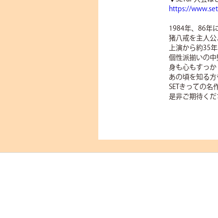
https://www.se
1984年、8
猪八戒を主人公
上演から約35
個性派揃いの中
身も心もすっか
あの頃を知る方
SETきっての
是非ご期待くだ