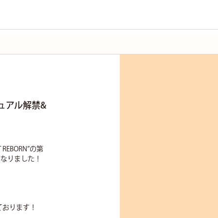
ジュアル解禁&
EBORN”の第
となりました！
ております！