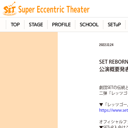
TOP
STAGE
PROFILE
SCHOOL
SETuP
2022.12.24
SET RE
公演概要発
劇団SETの伝統
二弾「レッツゴ
▼「レッツゴー
https://www.se
オフィシャルフ
▼SETuP入会